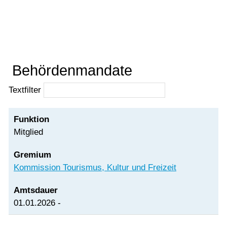
Beat von Ballmoos
Vorlesen
Vorlesen starten
Vorlesen pausieren
Stoppen
Behördenmandate
Textfilter
Mitglied
Kommission Tourismus, Kultur und Freizeit
01.01.2026 -