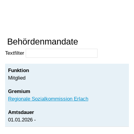
Simone Mundwiler
Vorlesen
Vorlesen starten
Vorlesen pausieren
Stoppen
Behördenmandate
Textfilter
Mitglied
Regionale Sozialkommission Erlach
01.01.2026 -