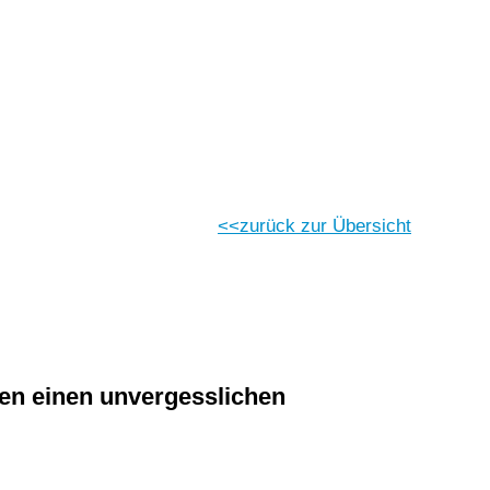
Vorlesen
Vorlesen starten
Vorlesen pausieren
Stoppen
zurück zur Übersicht
en einen unvergesslichen