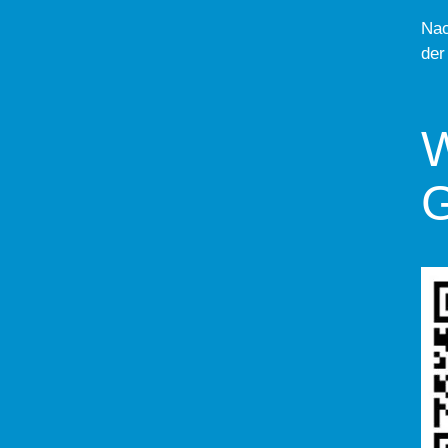
Nac
der
W
G