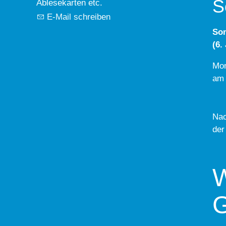
S
Ablesekarten etc.
E-Mail schreiben
So
(6.
Mon
am 
Nac
der
W
G