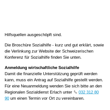
Vorlesen
Vorlesen starten
Finanzielle Hilfe
Vorlesen pausieren
Wir richten nach genauer Prüfung der Situation
Stoppen
Sozialhilfe aus, wenn alle übrigen finanziellen
Hilfsquellen ausgeschöpft sind.
Die Broschüre Sozialhilfe - kurz und gut erklärt, sowie
die Verlinkung zur Website der Schweizerischen
Konferenz für Sozialhilfe finden Sie unten.
Anmeldung wirtschaftliche Sozialhilfe
Damit die finanzielle Unterstützung geprüft werden
kann, muss ein Antrag auf Sozialhilfe gestellt werden.
Für eine Neuanmeldung wenden Sie sich bitte an den
Regionalen Sozialdienst Erlach unter
032 312 80
90
um einen Termin vor Ort zu vereinbaren.