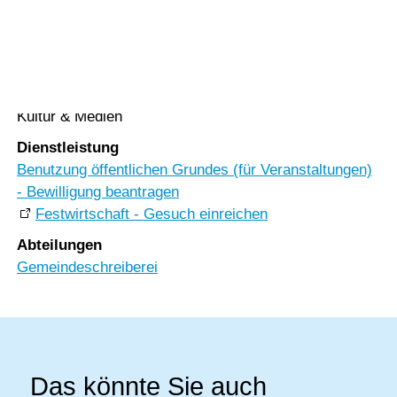
Vorlesen
Veranstaltungen
Vorlesen starten
Vorlesen pausieren
Rubrik
Stoppen
Kultur & Medien
Dienstleistung
Benutzung öffentlichen Grundes (für Veranstaltungen)
- Bewilligung beantragen
Festwirtschaft - Gesuch einreichen
Abteilungen
Gemeindeschreiberei
Das könnte Sie auch