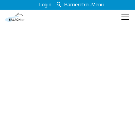
Login
Barrierefrei-Menü
Powered by Weblication® CMS
Schrift
Normal
Groß
Sehr groß
Kontrast
Normal
Stark
Dunkelmodus
Aus
Ein
Bilder
Anzeigen
Ausblenden
Animationen
Erlauben
Stoppen
zurück zur Übersicht
Leichte Sprache
Aus
Ein
Polizei