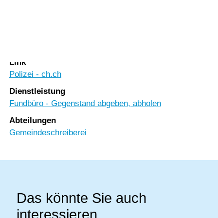
Vorlesen
Vorlesen starten
Rubrik
Vorlesen pausieren
Sicherheit
Stoppen
Link
Polizei - ch.ch
Dienstleistung
Fundbüro - Gegenstand abgeben, abholen
Abteilungen
Gemeindeschreiberei
Das könnte Sie auch
interessieren