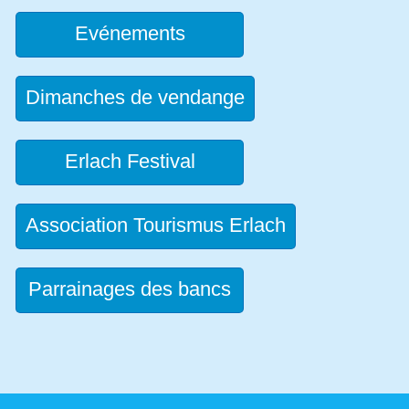
Evénements
Dimanches de vendange
Erlach Festival
Association Tourismus Erlach
Parrainages des bancs