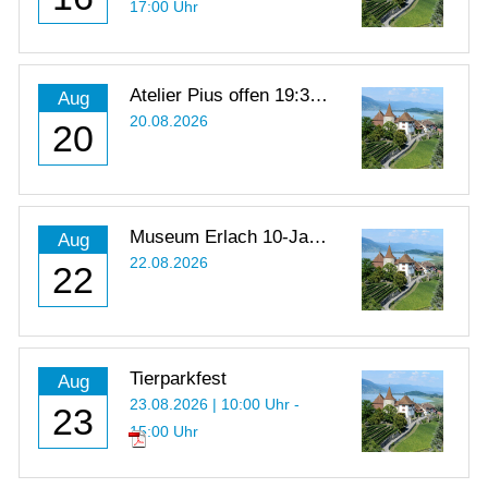
17:00 Uhr
Atelier Pius offen 19:30 -
Aug
21:00 Uhr
20.08.2026
20
Museum Erlach 10-Jahr-
Aug
Jubiläum
22.08.2026
22
Tierparkfest
Aug
23.08.2026 | 10:00 Uhr -
23
15:00 Uhr