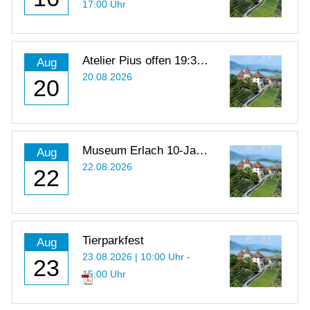
17:00 Uhr
Atelier Pius offen 19:30 -
Aug
21:00 Uhr
20.08.2026
20
Museum Erlach 10-Jahr-
Aug
Jubiläum
22.08.2026
22
Tierparkfest
Aug
23.08.2026 | 10:00 Uhr -
23
15:00 Uhr