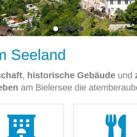
im Seeland
chaft
,
historische Gebäude
und
eben
am Bielersee die atemberaub