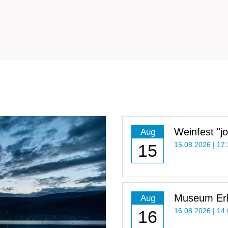
Weinfest "jo
Aug
15
15.08.2026 | 17:
Museum Erla
Aug
Uhr
16
16.08.2026 | 14: