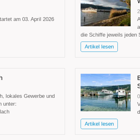
2
tartet am 03. April 2026
A
a
die Schiffe jeweils jeden
Artikel lesen
h
B
h, lokales Gewerbe und
0
 unter:
V
rlach
d
Artikel lesen