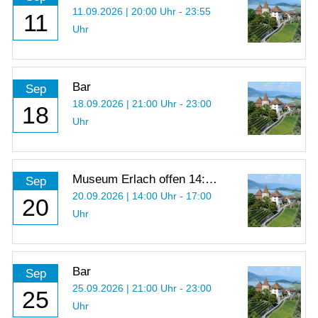
Einblick in die Arbeit als
11.09.2026 | 20:00 Uhr - 23:55
11
Kriegsfotograf
Uhr
Bar
Sep
18.09.2026 | 21:00 Uhr - 23:00
18
Uhr
Museum Erlach offen 14:00
Sep
- 17:00 Uhr
20.09.2026 | 14:00 Uhr - 17:00
20
Uhr
Bar
Sep
25.09.2026 | 21:00 Uhr - 23:00
25
Uhr