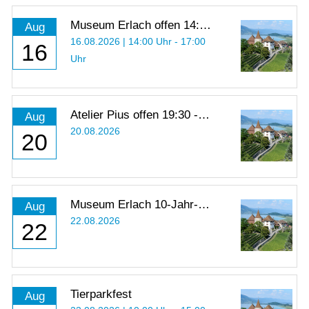
Museum Erlach offen 14:00
Aug
- 17:00 Uhr
16.08.2026 | 14:00 Uhr - 17:00
16
Uhr
Atelier Pius offen 19:30 -
Aug
21:00 Uhr
20.08.2026
20
Museum Erlach 10-Jahr-
Aug
Jubiläum
22.08.2026
22
Tierparkfest
Aug