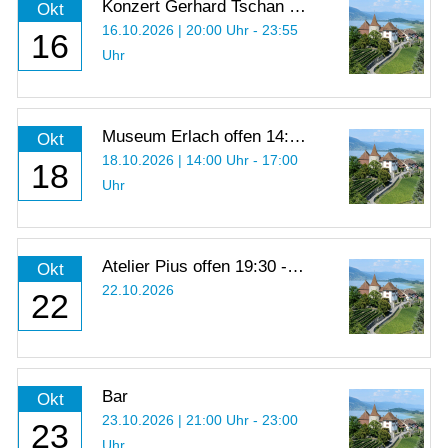
Konzert Gerhard Tschan -
Okt
Eine Tour d’Horizon
16.10.2026 | 20:00 Uhr - 23:55
16
Uhr
Museum Erlach offen 14:00
Okt
- 17:00 Uhr
18.10.2026 | 14:00 Uhr - 17:00
18
Uhr
Atelier Pius offen 19:30 -
Okt
21:00 Uhr
22.10.2026
22
Bar
Okt
23.10.2026 | 21:00 Uhr - 23:00
23
Uhr