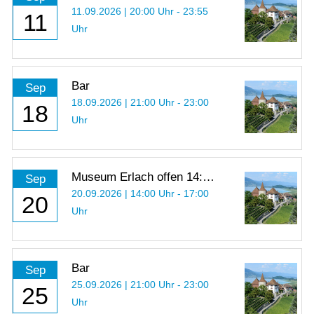
Einblick in die Arbeit als
11.09.2026 | 20:00 Uhr - 23:55
11
Kriegsfotograf
Uhr
Bar
Sep
18.09.2026 | 21:00 Uhr - 23:00
18
Uhr
Museum Erlach offen 14:00
Sep
- 17:00 Uhr
20.09.2026 | 14:00 Uhr - 17:00
20
Uhr
Bar
Sep
25.09.2026 | 21:00 Uhr - 23:00
25
Uhr