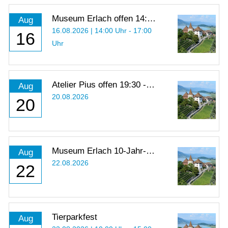
Museum Erlach offen 14:00
Aug
- 17:00 Uhr
16.08.2026 | 14:00 Uhr - 17:00
16
Uhr
Atelier Pius offen 19:30 -
Aug
21:00 Uhr
20.08.2026
20
Museum Erlach 10-Jahr-
Aug
Jubiläum
22.08.2026
22
Tierparkfest
Aug