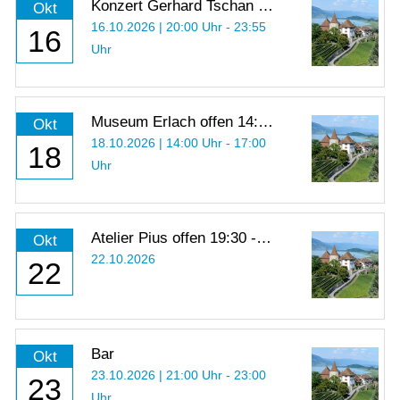
Konzert Gerhard Tschan -
Okt
Eine Tour d’Horizon
16.10.2026 | 20:00 Uhr - 23:55
16
Uhr
Museum Erlach offen 14:00
Okt
- 17:00 Uhr
18.10.2026 | 14:00 Uhr - 17:00
18
Uhr
Atelier Pius offen 19:30 -
Okt
21:00 Uhr
22.10.2026
22
Bar
Okt
23.10.2026 | 21:00 Uhr - 23:00
23
Uhr