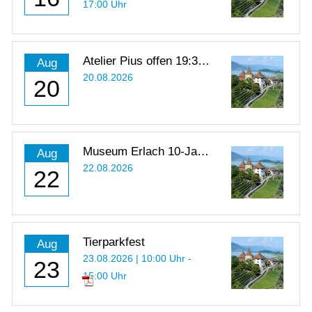
17:00 Uhr
Atelier Pius offen 19:30 -
Aug
21:00 Uhr
20.08.2026
20
Museum Erlach 10-Jahr-
Aug
Jubiläum
22.08.2026
22
Tierparkfest
Aug
23.08.2026 | 10:00 Uhr -
23
15:00 Uhr