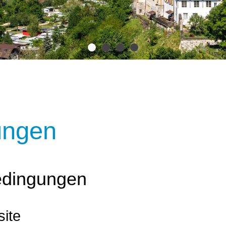
ungen
edingungen
site