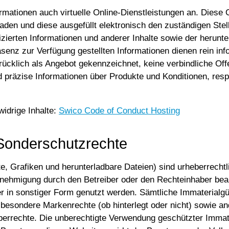
ormationen auch virtuelle Online-Dienstleistungen an. Diese
den und diese ausgefüllt elektronisch den zuständigen Stelle
blizierten Informationen und anderer Inhalte sowie der herun
präsenz zur Verfügung gestellten Informationen dienen rein i
drücklich als Angebot gekennzeichnet, keine verbindliche Of
präzise Informationen über Produkte und Konditionen, respe
idrige Inhalte:
Swico Code of Conduct Hosting
Sonderschutzrechte
te, Grafiken und herunterladbare Dateien) sind urheberrechtl
Genehmigung durch den Betreiber oder den Rechteinhaber bearbe
der in sonstiger Form genutzt werden. Sämtliche Immaterialgü
sbesondere Markenrechte (ob hinterlegt oder nicht) sowie 
errechte. Die unberechtigte Verwendung geschützter Immat