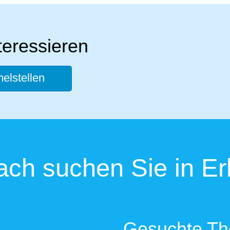
teressieren
lstellen
ch suchen Sie in Er
Gesuchte T