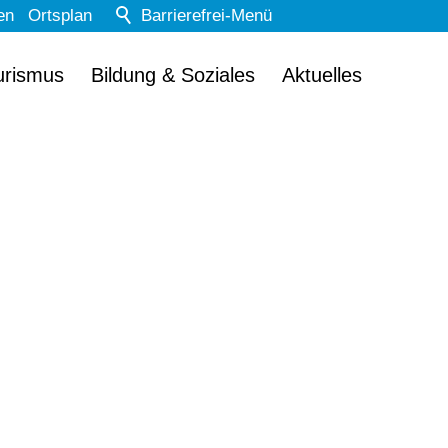
en
Ortsplan
Barrierefrei-Menü
Powered by Weblication® CMS
urismus
Bildung & Soziales
Aktuelles
Schrift
Normal
Groß
Sehr groß
Kontrast
Normal
Stark
Dunkelmodus
Aus
Ein
Bilder
Anzeigen
Ausblenden
Animationen
Erlauben
Stoppen
Leichte Sprache
Aus
Ein