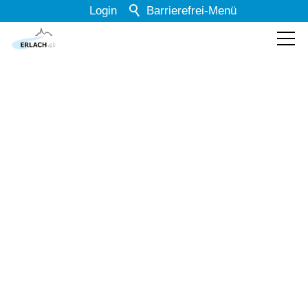
Login
Barrierefrei-Menü
Powered by Weblication® CMS
Schrift
Normal
Groß
Sehr groß
Kontrast
Normal
Stark
Dunkelmodus
Aus
Ein
Bilder
Anzeigen
Ausblenden
Animationen
Erlauben
Stoppen
Formulare
Leichte Sprache
Aus
Ein
Folgende PDF-Formulare können direkt ausgefüllt