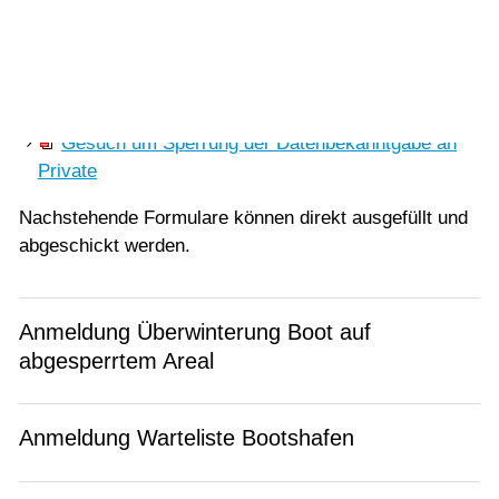
werden, müssen jedoch gespeichert und per
E-Mail
Vorlesen
an die
Gemeindeschreiberei
geschickt werden.
Vorlesen starten
Gesuch um Kostenübernahme der Fahrkosten für
Vorlesen pausieren
auswärtigen Schulbesuch (Gymnasium)
Stoppen
Gesuch um Sperrung der Datenbekanntgabe an
Private
Nachstehende Formulare können direkt ausgefüllt und
abgeschickt werden.
Anmeldung Überwinterung Boot auf
abgesperrtem Areal
Anmeldung Warteliste Bootshafen