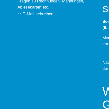
Fragen zu Rechnungen, Mahnungen,
S
Ablesekarten etc.
E-Mail schreiben
So
(6.
Mon
am 
Nac
der
W
G