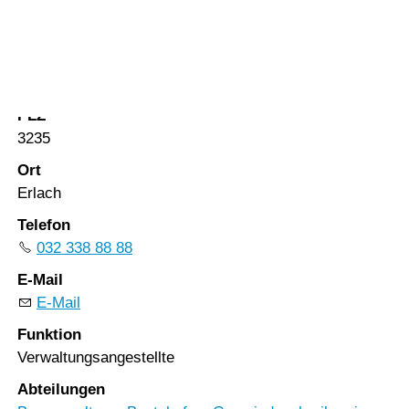
Vorlesen
Vorlesen starten
Strasse
Vorlesen pausieren
Amthausgasse 10
Stoppen
PLZ
3235
Ort
Erlach
Telefon
032 338 88 88
E-Mail
E-Mail
Funktion
Verwaltungsangestellte
Abteilungen