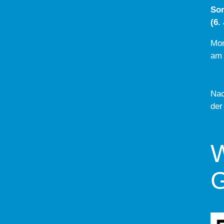
So
(6.
Mon
am 
Nac
der
W
G