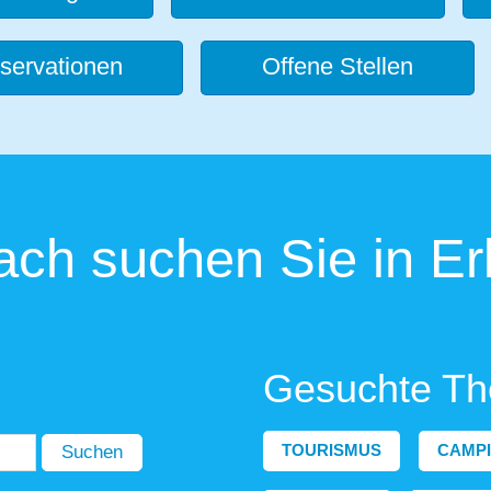
servationen
Offene Stellen
ch suchen Sie in Er
Gesuchte T
TOURISMUS
CAMP
Suchen