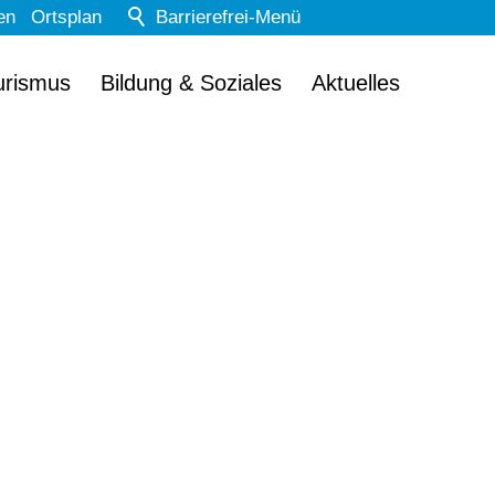
en
Ortsplan
Barrierefrei-Menü
Powered by Weblication® CMS
urismus
Bildung & Soziales
Aktuelles
Schrift
Normal
Groß
Sehr groß
Kontrast
Normal
Stark
Dunkelmodus
Aus
Ein
Bilder
Anzeigen
Ausblenden
Animationen
Erlauben
Stoppen
Leichte Sprache
Aus
Ein