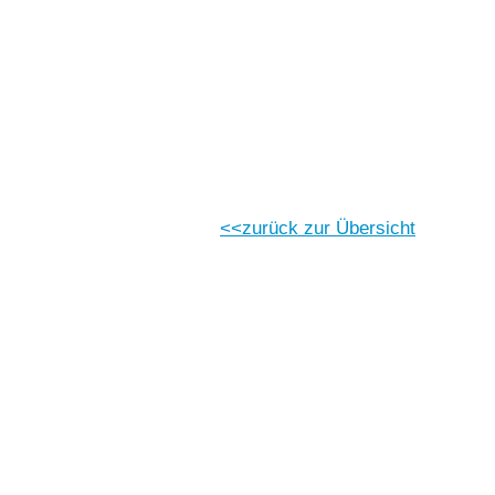
Vorlesen
Vorlesen starten
Vorlesen pausieren
Stoppen
zurück zur Übersicht