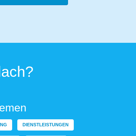
lach?
hemen
ING
DIENSTLEISTUNGEN