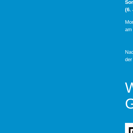
So
(6.
Mon
am 
Nac
der
W
G