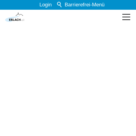
Login
Barrierefrei-Menü
Powered by Weblication® CMS
Schrift
Normal
Groß
Sehr groß
Kontrast
Normal
Stark
Dunkelmodus
Aus
Ein
Bilder
Anzeigen
Ausblenden
Animationen
Erlauben
Stoppen
<< Zurück
Leichte Sprache
Aus
Ein