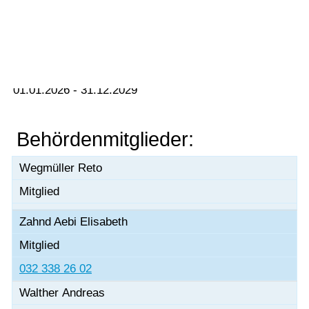
Baukommission
Vorlesen
Vorlesen starten
Vorlesen pausieren
Amtsperiode:
Stoppen
01.01.2026 - 31.12.2029
Behördenmitglieder:
Wegmüller Reto
Mitglied
Zahnd Aebi Elisabeth
Mitglied
032 338 26 02
Walther Andreas