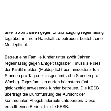
Vorlesen
Tagesfamilien
Vorlesen starten
Vorlesen pausieren
Für Personen, die sich allgemein anbieten, Kinder
Stoppen
unter zwölf Jahren gegen Entschädigung regelmässig
tagsüber in ihrem Haushalt zu betreuen, besteht eine
Meldepflicht.
Betreut eine Familie Kinder unter zwölf Jahren
regelmässig gegen Entgelt tagsüber , muss sie dies
der KESB melden (Meldepflicht bei mindestens fünf
Stunden pro Tag oder insgesamt zehn Stunden pro
Woche). Tagesfamilien dürfen höchstens fünf
gleichzeitig anwesende Kinder betreuen. Die KESB
überträgt die Durchführung der Aufsicht der
kommunalen Pflegekinderaufsichtsperson. Diese
erstellt einen Bericht für die KESB.