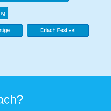
ng
tige
Erlach Festival
ach?