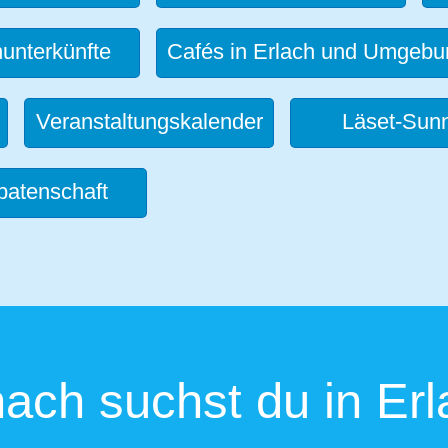
unterkünfte
Cafés in Erlach und Umgebu
Veranstaltungskalender
Läset-Sunn
patenschaft
ach suchst du in Erl