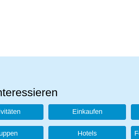
nteressieren
ivitäten
Einkaufen
uppen
Hotels
F